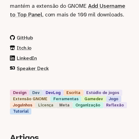
mantém a extensão do GNOME
Add Username
to Top Panel
, com mais de 100 mil downloads.
GitHub
Itch.io
LinkedIn
Speaker Deck
Design
Dev
DevLog
Escrita
Estúdio de jogos
Extensão GNOME
Ferramentas
Gamedev
Jogo
Joguinhos
Licença
Meta
Organização
Reflexão
Tutorial
Artigos