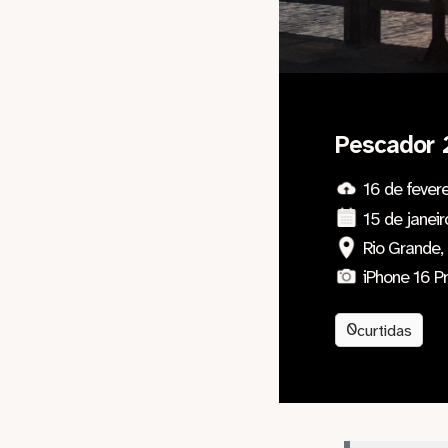
Pescador 
16 de fever
15 de janei
Rio Grande, 
iPhone 16 P
0
curtidas