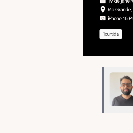
19 de janei
Rio Grande, 
iPhone 16 P
1
curtida