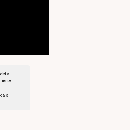
dei a
lmente
rca
e