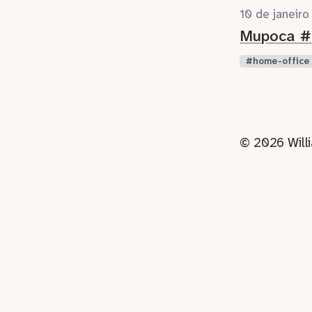
10 de janeir
Mupoca #
home-office
© 2026 Will