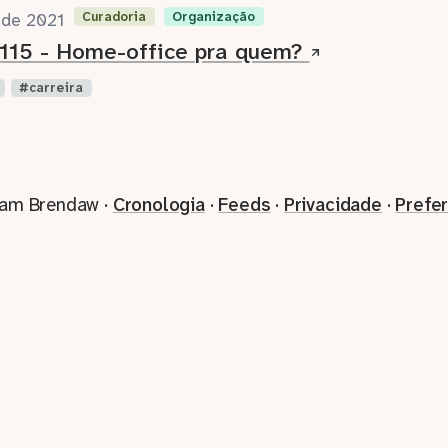
Curadoria
Organização
o de 2021
115 - Home-office pra quem?
carreira
iam Brendaw ·
Cronologia
·
Feeds
·
Privacidade
·
Prefe