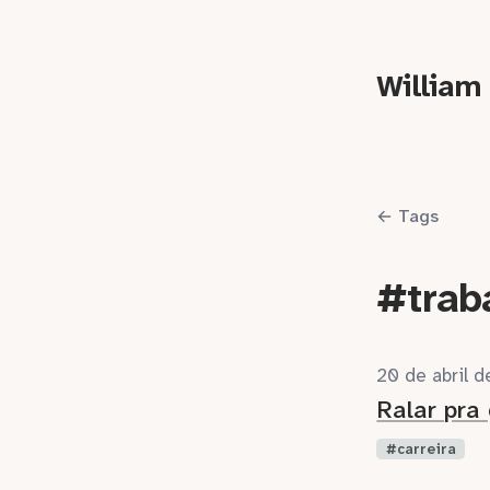
William
← Tags
#trab
20 de abril 
Ralar pra
carreira