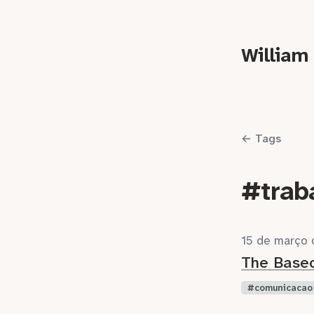
William
← Tags
#trab
15 de março
The Base
comunicacao