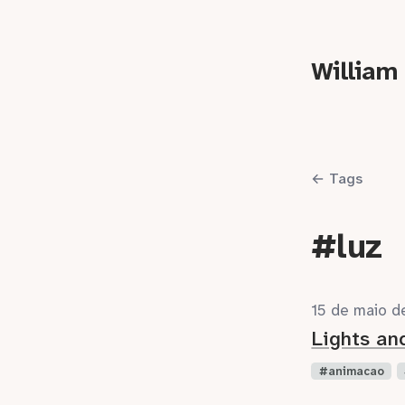
William
← Tags
#luz
15 de maio d
Lights a
animacao