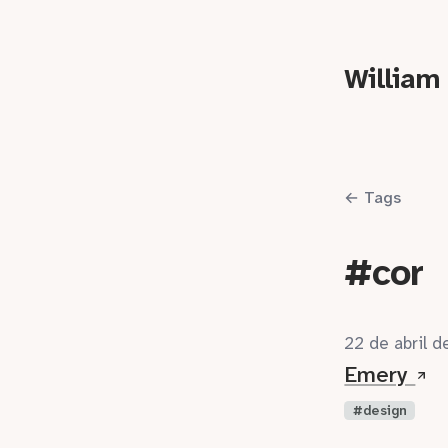
William
← Tags
#cor
22 de abril 
Emery
design