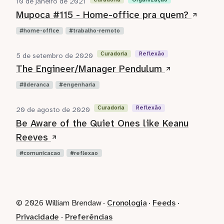
10 de janeiro de 2021
Mupoca #115 - Home-office pra quem?
home-office
trabalho-remoto
Curadoria
Reflexão
5 de setembro de 2020
The Engineer/Manager Pendulum
lideranca
engenharia
Curadoria
Reflexão
20 de agosto de 2020
Be Aware of the Quiet Ones like Keanu
Reeves
comunicacao
reflexao
© 2026 William Brendaw ·
Cronologia
·
Feeds
·
Privacidade
·
Preferências