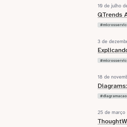
10 de julho 
QTrends A
microsservic
3 de dezemb
Explicand
microsservic
18 de novem
Diagrams
diagramacao
25 de março
ThoughtWo