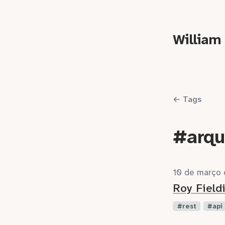
William
← Tags
#arqu
10 de março
Roy Field
rest
api