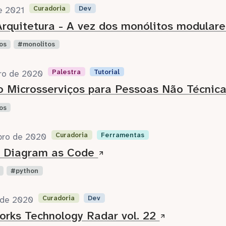
Curadoria
Dev
de 2021
rquitetura - A vez dos monólitos modular
os
monolitos
Palestra
Tutorial
ro de 2020
o Microsserviços para Pessoas Não Técnic
os
Curadoria
Ferramentas
bro de 2020
: Diagram as Code
python
Curadoria
Dev
 de 2020
rks Technology Radar vol. 22