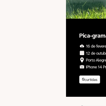
Pica-gram
16 de fever
12 de outub
Porto Alegre
iPhone 14 P
0
curtidas