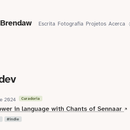
 Brendaw
Escrita
Fotografia
Projetos
Acerca
dev
Curadoria
de 2024
ower in language with Chants of Sennaar
n
indie