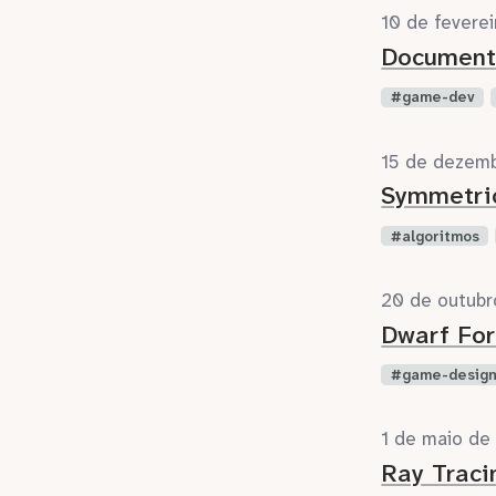
10 de fevere
Document
game-dev
15 de dezem
Symmetri
algoritmos
20 de outubr
Dwarf For
game-desig
1 de maio de
Ray Traci