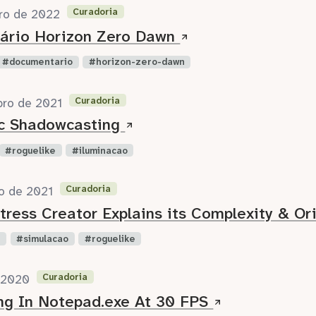
Curadoria
iro de 2022
ário Horizon Zero Dawn
documentario
horizon-zero-dawn
Curadoria
bro de 2021
c Shadowcasting
roguelike
iluminacao
Curadoria
o de 2021
tress Creator Explains its Complexity & Or
n
simulacao
roguelike
Curadoria
 2020
ng In Notepad.exe At 30 FPS