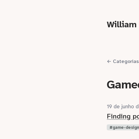
William
← Categorias
Game
19 de junho 
Finding p
game-desig