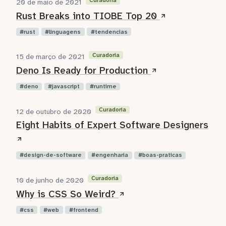
Curadoria
20 de maio de 2021
Rust Breaks into TIOBE Top 20
rust
linguagens
tendencias
Curadoria
15 de março de 2021
Deno Is Ready for Production
deno
javascript
runtime
Curadoria
12 de outubro de 2020
Eight Habits of Expert Software Designers
design-de-software
engenharia
boas-praticas
Curadoria
10 de junho de 2020
Why is CSS So Weird?
css
web
frontend