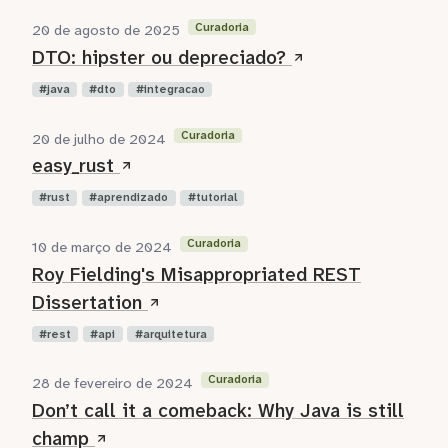
Curadoria
20 de agosto de 2025
DTO: hipster ou depreciado?
java
dto
integracao
Curadoria
20 de julho de 2024
easy_rust
rust
aprendizado
tutorial
Curadoria
10 de março de 2024
Roy Fielding's Misappropriated REST
Dissertation
rest
api
arquitetura
Curadoria
28 de fevereiro de 2024
Don’t call it a comeback: Why Java is still
champ