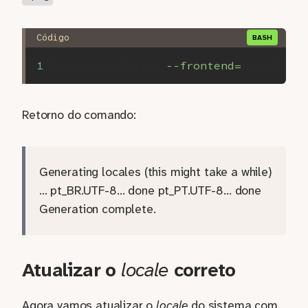
dpkg-reconfigure 
--frontend
=
Retorno do comando:
Generating locales (this might take a while)
… pt_BR.UTF-8… done pt_PT.UTF-8… done
Generation complete.
Atualizar o
locale
correto
Agora vamos atualizar o
locale
do sistema com