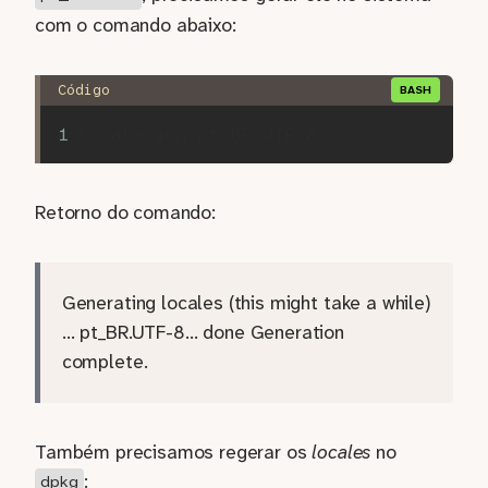
com o comando abaixo:
Retorno do comando:
Generating locales (this might take a while)
… pt_BR.UTF-8… done Generation
complete.
Também precisamos regerar os
locales
no
:
dpkg