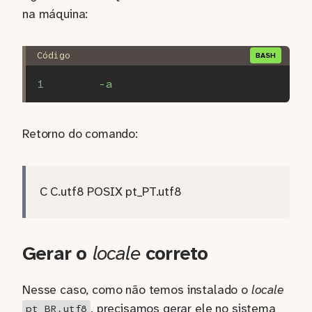
na máquina:
locale 
-a
Retorno do comando:
C C.utf8 POSIX pt_PT.utf8
Gerar o
locale
correto
Nesse caso, como não temos instalado o
locale
, precisamos gerar ele no sistema
pt_BR.utf8