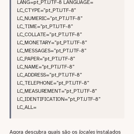
LANG=pt_PT.UTF-8 LANGUAGE=
LC_CTYPE=”pt_PT.UTF-8”
LC_NUMERIC=”pt_PT.UTF-8”
LC_TIME=”pt_PT.UTF-8”
LC_COLLATE=”pt_PT.UTF-8”
LC_MONETARY=”pt_PT.UTF-8”
LC_MESSAGES=”pt_PT.UTF-8”
LC_PAPER=”pt_PT.UTF-8”
LC_NAME=”pt_PT.UTF-8”
LC_ADDRESS=”pt_PT.UTF-8”
LC_TELEPHONE=”pt_PT.UTF-8”
LC_MEASUREMENT=”pt_PT.UTF-8”
LC_IDENTIFICATION=”pt_PT.UTF-8”
LC_ALL=
Agora descubra quais são os
locales
instalados